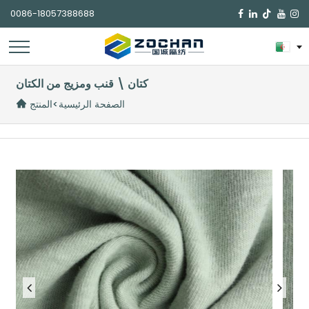
0086-18057388688

كتان \ قنب ومزيج من الكتان
الصفحة الرئيسية
>
المنتج