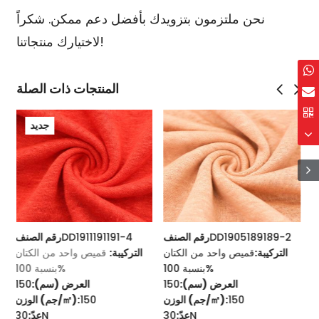
نحن ملتزمون بتزويدك بأفضل دعم ممكن. شكراً
لاختيارك منتجاتنا!
المنتجات ذات الصلة
DD1703256
رقم الصنف
DD1905189189-2
رقم الصنف
1-4
لتركيبة:
قميص قطني مطبوع من
التركيبة:
قميص واحد من الكتان
التركي
الكتان بنسبة 50/50
بنسبة 100%
العرض (سم):
120
العرض (سم):
150
125
الوزن (جم/㎡):
150
الوزن (جم/㎡):
35S
عدّ:
30N
عدّ: