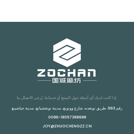
إذا كانت لديك أي أسئلة حول المنتج أو خدماتنا، يُرجى الاتصال بنا.
رقم 563، طريق تونغده، شارع ووتونغ، مدينة تونغشيانغ، مدينة جياشينغ
0086-18057388688
JOY@ZHUOCHENGZZ.CN