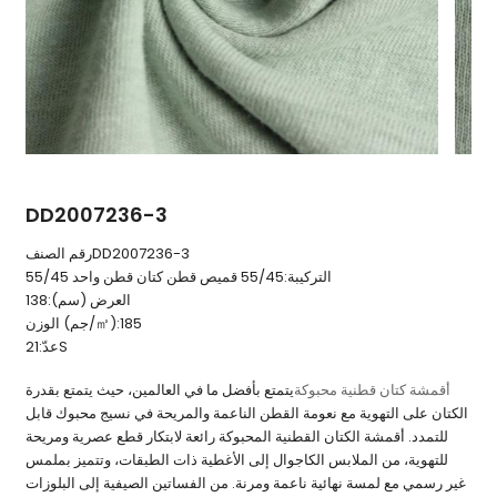
DD2007236-3
DD2007236-3
رقم الصنف
التركيبة:
55/45 قميص قطن كتان قطن واحد 55/45
العرض (سم):
138
185
الوزن (جم/㎡):
21S
عدّ:
أقمشة كتان قطنية محبوكة
يتمتع بأفضل ما في العالمين، حيث يتمتع بقدرة
الكتان على التهوية مع نعومة القطن الناعمة والمريحة في نسيج محبوك قابل
للتمدد. أقمشة الكتان القطنية المحبوكة رائعة لابتكار قطع عصرية ومريحة
للتهوية، من الملابس الكاجوال إلى الأغطية ذات الطبقات، وتتميز بملمس
غير رسمي مع لمسة نهائية ناعمة ومرنة. من الفساتين الصيفية إلى البلوزات